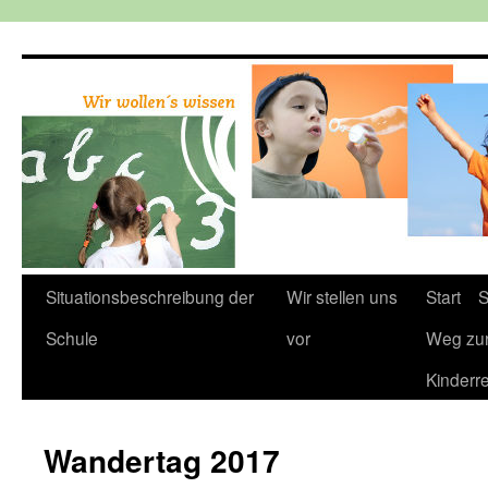
Zum
Inhalt
springen
Situationsbeschreibung der
Wir stellen uns
Start
S
Schule
vor
Weg zu
Kinderr
Wandertag 2017