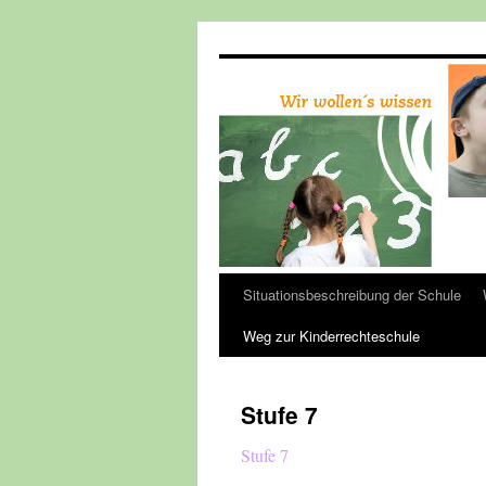
Zum
Inhalt
springen
Situationsbeschreibung der Schule
Weg zur Kinderrechteschule
Stufe 7
Stufe 7