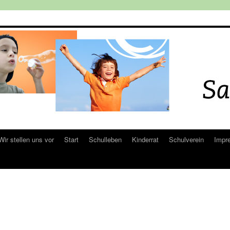
Wir stellen uns vor
Start
Schulleben
Kinderrat
Schulverein
Impr