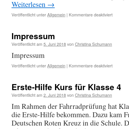
Weiterlesen
→
für
Veröffentlicht unter
Allgemein
|
Kommentare deaktiviert
Geschen
vom
Schulver
Impressum
Veröffentlicht am
5. Juni 2018
von
Christina Schumann
Impressum
für
Veröffentlicht unter
Allgemein
|
Kommentare deaktiviert
Impress
Erste-Hilfe Kurs für Klasse 4
Veröffentlicht am
2. Juni 2018
von
Christina Schumann
Im Rahmen der Fahrradprüfung hat Klas
die Erste-Hilfe bekommen. Dazu kam F
Deutschen Roten Kreuz in die Schule. D