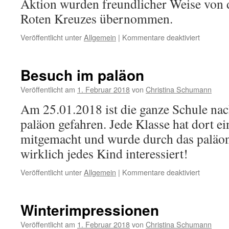
Aktion wurden freundlicher Weise von 
Roten Kreuzes übernommen.
für
Veröffentlicht unter
Allgemein
|
Kommentare deaktiviert
Erste-
Hilfe
Kurs
Besuch im paläon
für
Klasse
Veröffentlicht am
1. Februar 2018
von
Christina Schumann
4
Am 25.01.2018 ist die ganze Schule na
paläon gefahren. Jede Klasse hat dort 
mitgemacht und wurde durch das paläon
wirklich jedes Kind interessiert!
für
Veröffentlicht unter
Allgemein
|
Kommentare deaktiviert
Besuch
im
paläon
Winterimpressionen
Veröffentlicht am
1. Februar 2018
von
Christina Schumann