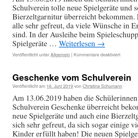
Schulverein tolle neue Spielgeräte und s
Bierzeltgarnitur überreicht bekommen.
alle sehr gefreut, da viele Wünsche in 
sind. In der Ausleihe beim Spieleschup
Spielgeräte …
Weiterlesen
→
für
Veröffentlicht unter
Allgemein
|
Kommentare deaktiviert
Geschen
vom
Schulver
Geschenke vom Schulverein
Veröffentlicht am
16. Juni 2019
von
Christina Schumann
Am 13.06.2019 haben die Schülerinnen
Schulverein Geschenke überreicht beko
neue Spielgeräte und auch eine Bierzelt
sich sehr gefreut, da sich sogar einige 
Kinder erfüllt haben! Die neuen Spielg