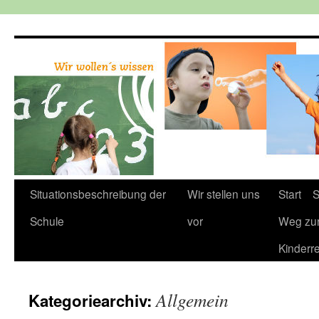
Zum
Inhalt
springen
Situationsbeschreibung der
Wir stellen uns
Start
S
Schule
vor
Weg zu
Kinderr
Allgemein
Kategoriearchiv: