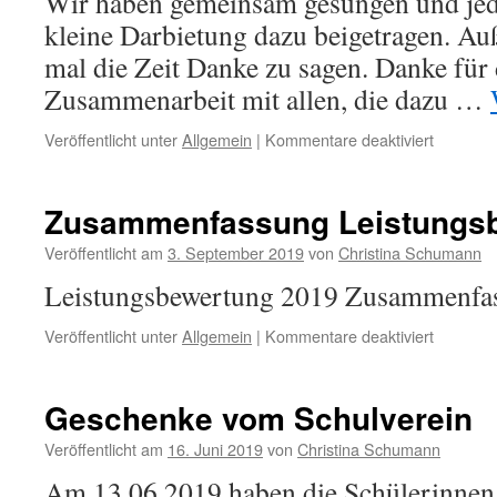
Wir haben gemeinsam gesungen und jede
kleine Darbietung dazu beigetragen. Au
mal die Zeit Danke zu sagen. Danke für 
Zusammenarbeit mit allen, die dazu …
für
Veröffentlicht unter
Allgemein
|
Kommentare deaktiviert
Weihnac
Zusammenfassung Leistungsb
Veröffentlicht am
3. September 2019
von
Christina Schumann
Leistungsbewertung 2019 Zusammenfa
für
Veröffentlicht unter
Allgemein
|
Kommentare deaktiviert
Zusamme
Leistung
2019
Geschenke vom Schulverein
Veröffentlicht am
16. Juni 2019
von
Christina Schumann
Am 13.06.2019 haben die Schülerinnen