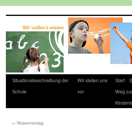
Zum
Inhalt
springen
Situationsbeschreibung der
Wir stellen uns
Start
S
Schule
vor
Weg zu
Kinderr
←
Rosenmontag