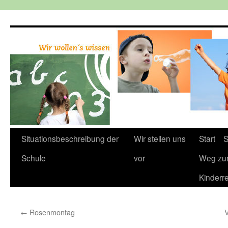
Zum
Inhalt
springen
Situationsbeschreibung der
Wir stellen uns
Start
S
Schule
vor
Weg zu
Kinderr
←
Rosenmontag