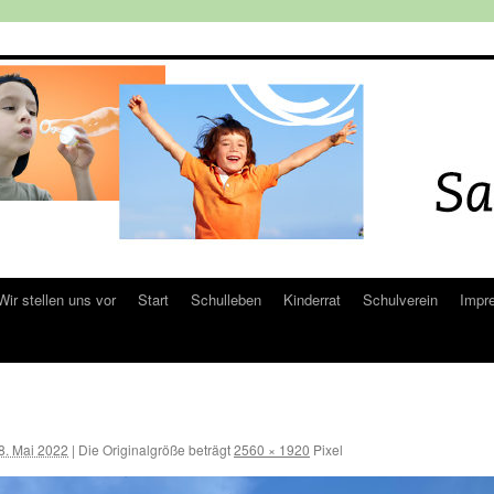
Wir stellen uns vor
Start
Schulleben
Kinderrat
Schulverein
Impr
8. Mai 2022
|
Die Originalgröße beträgt
2560 × 1920
Pixel