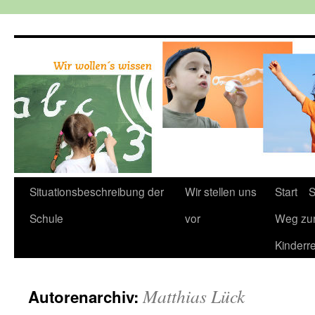
Zum
Inhalt
springen
Situationsbeschreibung der
Wir stellen uns
Start
S
Schule
vor
Weg zu
Kinderr
Matthias Lück
Autorenarchiv: