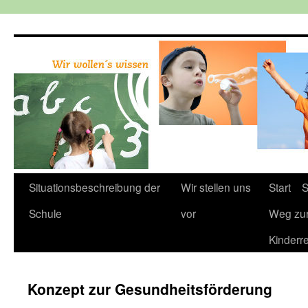
Zum
Inhalt
springen
Situationsbeschreibung der
Wir stellen uns
Start
S
Schule
vor
Weg zu
Kinderr
Konzept zur Gesundheitsförderung